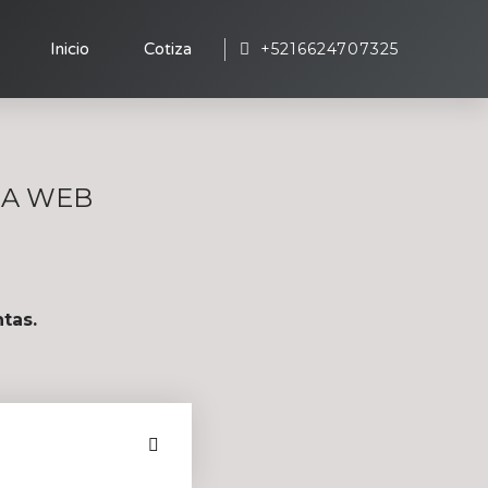
+5216624707325
Inicio
Cotiza
MA WEB
tas.