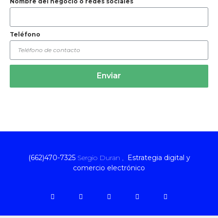
Nombre del negocio o redes sociales
Teléfono
Enviar
(662)470-7325
Sergio Duran ,
Estrategia digital y
comercio electrónico