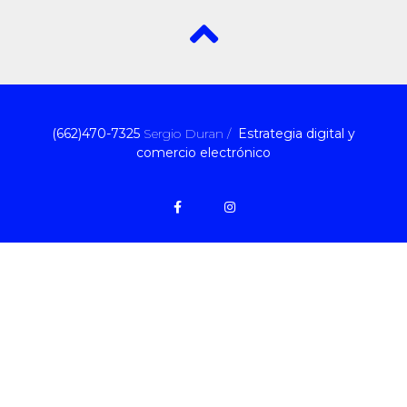
(662)470-7325
Sergio Duran /
Estrategia digital y
comercio electrónico