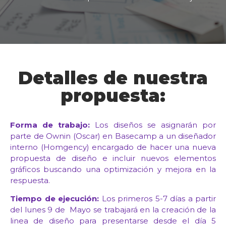
Detalles de nuestra
propuesta:
Forma de trabajo:
Los diseños se asignarán por
parte de Ownin (Oscar) en Basecamp a un diseñador
interno (Homgency) encargado de hacer una nueva
propuesta de diseño e incluir nuevos elementos
gráficos buscando una optimización y mejora en la
respuesta.
Tiempo de ejecución:
Los primeros 5-7 días a partir
del lunes 9 de Mayo se trabajará en la creación de la
linea de diseño para presentarse desde el día 5