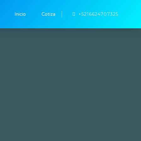
+5216624707325
Inicio
Cotiza