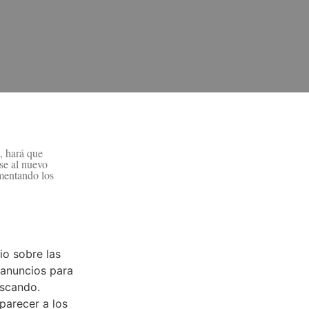
, hará que
se al nuevo
mentando los
:
dio sobre las
 anuncios para
uscando.
arecer a los