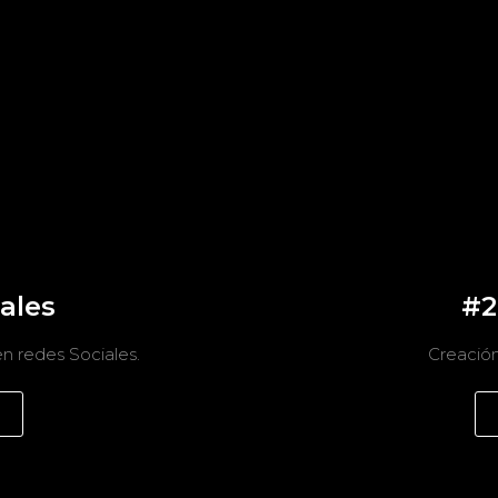
ales
#2
n redes Sociales.
Creación