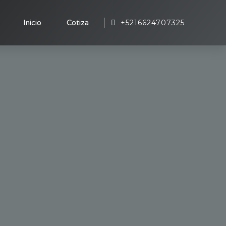
+5216624707325
Inicio
Cotiza